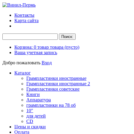
Контакты
Карта сайта
Корзина:
0
товар
товара
(пусто)
Ваша учетная запись
Добро пожаловать
Вход
Каталог
Грампластинки иностранные
Грампластинки иностранные 2
Грампластинки советские
Книги
Аппаратура
грампластинки на 78 об
10"
для детей
CD
Цены и скидки
Оплата