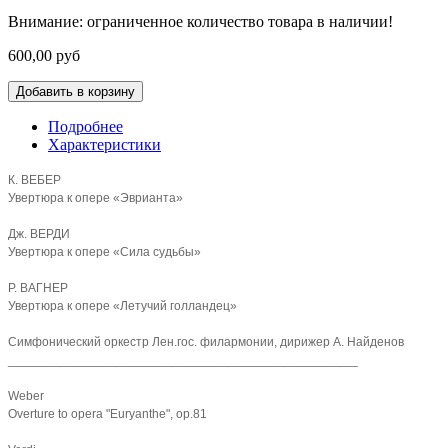
Внимание: ограниченное количество товара в наличии!
600,00 руб
Подробнее
Характеристики
К. ВЕБЕР
Увертюра к опере «Эврианта»
Дж. ВЕРДИ
Увертюра к опере «Сила судьбы»
Р. ВАГНЕР
Увертюра к опере «Летучий голландец»
Симфонический оркестр Лен.гос. филармонии, дирижер А. Найденов
__________________________________________________
Weber
Overture to opera "Euryanthe", op.81