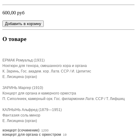
600,00 руб
Добавить в корзину
О товаре
ЕРМАК Ромуальд (1931)
Ноктюрн для тенора, смешанного хора и органа
К. Заринь, Гос. академ. хор. Латв. ССР / И. Цепитис
Е. Лисицина (орган)
ЗАРИНЬ Маргер (1910)
Концерт для органа и камерного оркестра
П. Сиполниек, камерный орк. Гос. филармонии Латв. ССР / Т. Лифшиц
КАЛНЫНЬ Альфред (1879—1951)
Фантазия соль минор
Е. Лисицина (орган)
концерт (сочинение)
1200
концерт для органа с оркестром
19