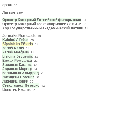
орган
345
Латвия
1364
Оркестр Камерный Латвийской филармонии
31
Оркестр Камерный гос филармонии ЛатССР
30
Хор Государственный академический Латвии
14
Jermaks Romualds
18
Kalniņš Alfrēds
25
Sīpolnieks Pēteris
42
Zariņš Kārlis
43
Zariņš Marģeris
34
Ļisicina Jevgēnija
32
Ермак Ромуальд
21
Зариньш Карлис
43
Зариньш Маргер
34
Калныньш Альфред
25
Лисицина Евгения
32
Лифшиц Товий
35
Сиполниекс Петерис
42
Цепетис Имантс
2