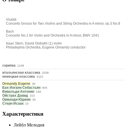
Vivaldi
Concerto Grosso for Two Violins and String Orchestra in A minor, op.3 No.8
Bach
Concerto No.1 for Violin and Orchestra in A minor, BWV 1041
Isaac Stern, David Oistrakh (1) violin
Philadephia Orchestra, Eugene Ormandy conductor
скрипка
1249
итальянская классика
2038
немецкая классика
3115
Ormandy Eugene
30
Бах Иоганн Себастьян
905
Вивальди Антонио
199
Ойстрах Давид
315
Орманди Юджин
30
Стерн Исаак
10
Характеристики
Лейбл
Мелодия