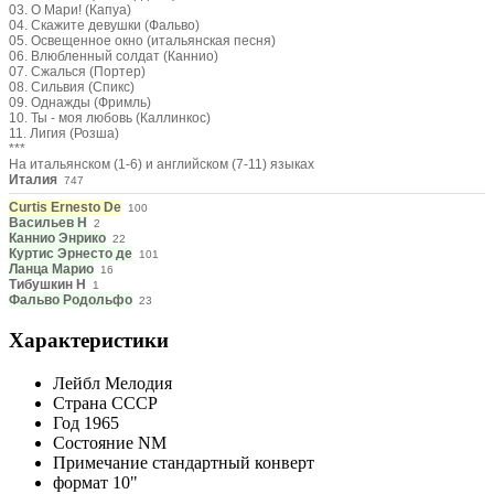
03. О Мари! (Капуа)
04. Скажите девушки (Фальво)
05. Освещенное окно (итальянская песня)
06. Влюбленный солдат (Каннио)
07. Сжалься (Портер)
08. Сильвия (Спикс)
09. Однажды (Фримль)
10. Ты - моя любовь (Каллинкос)
11. Лигия (Розша)
***
На итальянском (1-6) и английском (7-11) языках
Италия
747
Curtis Ernesto De
100
Васильев Н
2
Каннио Энрико
22
Куртис Эрнесто де
101
Ланца Марио
16
Тибушкин Н
1
Фальво Родольфо
23
Характеристики
Лейбл
Мелодия
Страна
СССР
Год
1965
Состояние
NM
Примечание
стандартный конверт
формат
10"