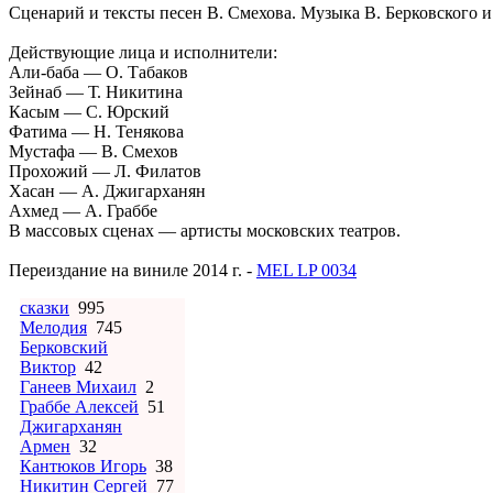
Сценарий и тексты песен В. Смехова. Музыка В. Берковского и
Действующие лица и исполнители:
Али-баба — О. Табаков
Зейнаб — Т. Никитина
Касым — С. Юрский
Фатима — Н. Тенякова
Мустафа — В. Смехов
Прохожий — Л. Филатов
Хасан — А. Джигарханян
Ахмед — А. Граббе
В массовых сценах — артисты московских театров.
Переиздание на виниле 2014 г. -
MEL LP 0034
сказки
995
Мелодия
745
Берковский
Виктор
42
Ганеев Михаил
2
Граббе Алексей
51
Джигарханян
Армен
32
Кантюков Игорь
38
Никитин Сергей
77