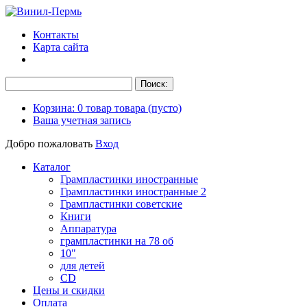
Контакты
Карта сайта
Корзина:
0
товар
товара
(пусто)
Ваша учетная запись
Добро пожаловать
Вход
Каталог
Грампластинки иностранные
Грампластинки иностранные 2
Грампластинки советские
Книги
Аппаратура
грампластинки на 78 об
10"
для детей
CD
Цены и скидки
Оплата