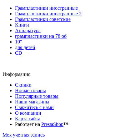
Грампластинки иностранные
Грампластинки иностранные 2
Грампластинки советские
Книги
Аппаратура
грампластинки на 78 об
10"
для детей
CD
Информация
Скидки
Новые товары
Популярные товары
Наши магазины
Свяжитесь с нами
О компании
Карта сайта
Работает на
PrestaShop
™
Моя учетная запись