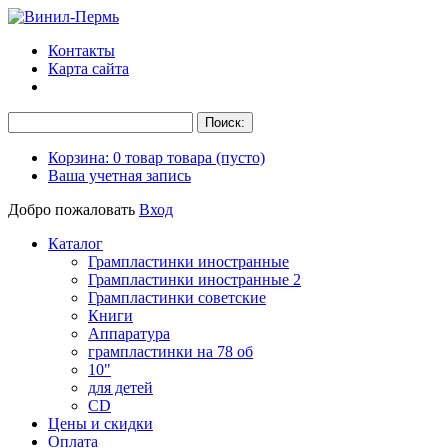
Контакты
Карта сайта
Корзина:
0
товар
товара
(пусто)
Ваша учетная запись
Добро пожаловать
Вход
Каталог
Грампластинки иностранные
Грампластинки иностранные 2
Грампластинки советские
Книги
Аппаратура
грампластинки на 78 об
10"
для детей
CD
Цены и скидки
Оплата