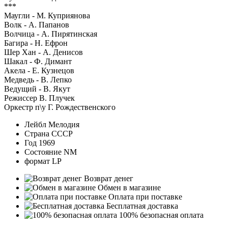
***
Маугли - М. Куприянова
Волк - А. Папанов
Волчица - А. Пирятинская
Багира - Н. Ефрон
Шер Хан - А. Денисов
Шакал - Ф. Димант
Акела - Е. Кузнецов
Медведь - В. Лепко
Ведущий - В. Якут
Режиссер В. Плучек
Оркестр п\у Г. Рождественского
Лейбл
Мелодия
Страна
СССР
Год
1969
Состояние
NM
формат
LP
Возврат денег
Обмен в магазине
Оплата при поставке
Бесплатная доставка
100% безопасная оплата