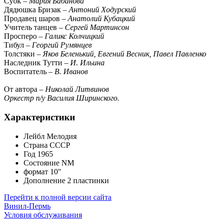
Суок –
Мария Бабанова
Дядюшка Бризак –
Антоний Ходурский
Продавец шаров –
Анатолий Кубацкий
Учитель танцев –
Сергей Мартинсон
Просперо –
Галикс Колчицкий
Тибул –
Георгий Румянцев
Толстяки –
Яков Беленький, Евгений Весник, Павел Павленко
Наследник Тутти –
И. Ильина
Воспитатель –
В. Иванов
От автора –
Николай Литвинов
Оркестр п/у Василия Ширинского.
Характеристики
Лейбл
Мелодия
Страна
СССР
Год
1965
Состояние
NM
формат
10"
Дополнение
2 пластинки
Перейти к полной версии сайта
Винил-Пермь
Условия обслуживания