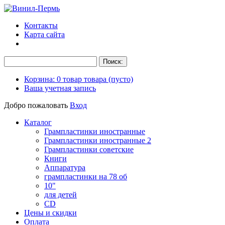
Контакты
Карта сайта
Корзина:
0
товар
товара
(пусто)
Ваша учетная запись
Добро пожаловать
Вход
Каталог
Грампластинки иностранные
Грампластинки иностранные 2
Грампластинки советские
Книги
Аппаратура
грампластинки на 78 об
10"
для детей
CD
Цены и скидки
Оплата