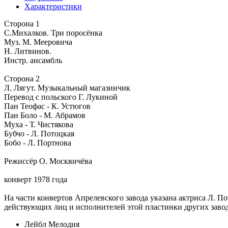
Характеристики
Сторона 1
С.Михалков. Три поросёнка
Муз. М. Мееровича
Н. Литвинов.
Инстр. ансамбль
Сторона 2
Л. Лягут. Музыкальный магазинчик
Перевод с польского Г. Лукиной
Пан Теофас - К. Устюгов
Пан Боло - М. Абрамов
Муха - Т. Чистякова
Бубчо - Л. Потоцкая
Бобо - Л. Портнова
Режиссёр О. Москвичёва
конверт 1978 года
На части конвертов Апрелевского завода указана актриса Л. По
действующих лиц и исполнителей этой пластинки других завод
Лейбл
Мелодия