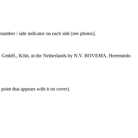
umber / side indicator on each side [see photos].
la GmbH., Köln, in the Netherlands by N.V. BOVEMA, Heemstede.
oint that appears with it on cover).