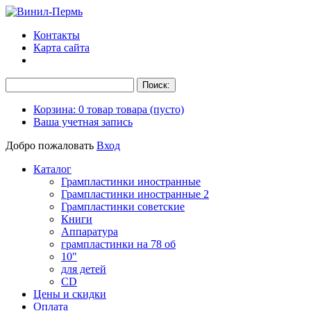
Контакты
Карта сайта
Корзина:
0
товар
товара
(пусто)
Ваша учетная запись
Добро пожаловать
Вход
Каталог
Грампластинки иностранные
Грампластинки иностранные 2
Грампластинки советские
Книги
Аппаратура
грампластинки на 78 об
10"
для детей
CD
Цены и скидки
Оплата