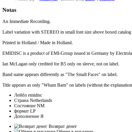
Notas
An Immediate Recording.
Label variation with STEREO in small font size above boxed catalog n
Printed in Holland / Made in Holland.
EMIDISC is a product of EMI-Group issued in Germany by Electro
Ian McLagan only credited for B5 only on sleeve, not on label.
Band name appears differently as "The Small Faces" on label.
Title appears as only "Wham Bam" on labels (without the explanation p
Лейбл
emidisc
Страна
Netherlands
Состояние
NM
формат
LP
Дополнение
Я
Возврат денег
Обмен в магазине