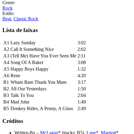
Genre:
Rock
Estilo:
Beat
,
Classic Rock
Lista de faixas
A1
Lazy Sunday
3:02
A2
Call It Something Nice
2:02
A3
(Tell Me) Have You Ever Seen Me
2:11
A4
Song Of A Baker
3:08
A5
Happy Boys Happy
1:32
A6
Rene
4:20
B1
Wham Bam Thank You Mam
3:17
B2
All Our Yesterdays
1:50
B3
Talk To You
2:04
B4
Mad John
1:49
B5
Donkey Rides, A Penny, A Glass
2:49
Créditos
Written-By
–
McLagan
* (tracks: B5),
Lane
*,
Marriott
*